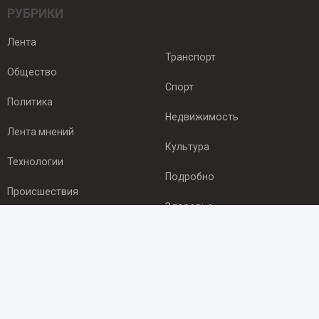
РУБРИКИ
Лента
Транспорт
Общество
Спорт
Политика
Недвижимость
Лента мнений
Культура
Технологии
Подробно
Происшествия
Здоровье
Экономика
ПОДПИСКА
Подпишись на рассылку NEWSROOM24
и будь
в курсе новостей в своём городе: