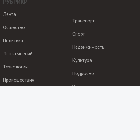
РУБРИКИ
Лента
Транспорт
Общество
Спорт
Политика
Недвижимость
Лента мнений
Культура
Технологии
Подробно
Происшествия
Здоровье
Экономика
ПОДПИСКА
Подпишись на рассылку NEWSROOM24
и будь
в курсе новостей в своём городе: