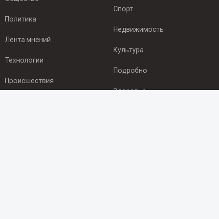
Спорт
Политика
Недвижимость
Лента мнений
Культура
Технологии
Подробно
Происшествия
Здоровье
Экономика
ПОДПИСКА
Подпишись на рассылку NEWSROOM24
и будь
в курсе новостей в своём городе:
Подписаться