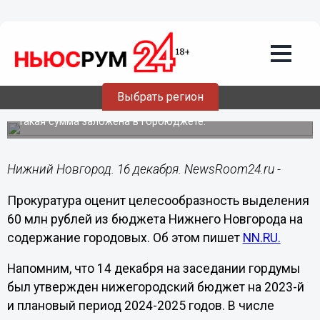
Общество
16.12.2022
17:12
Прокуратура изучает выделение 60
млн рублей на нижегородских
Выбрать регион
городовых в 2023 году
Такая сумма заложена в горбюджете.
Нижний Новгород. 16 декабря. NewsRoom24.ru -
Прокуратура оценит целесообразность выделения
60 млн рублей из бюджета Нижнего Новгорода на
содержание городовых. Об этом пишет
NN.RU.
Напомним, что 14 декабря на заседании гордумы
был утвержден нижегородский бюджет на 2023-й
и плановый период 2024-2025 годов. В числе