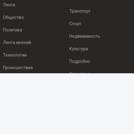
Лента
Транспорт
Общество
Спорт
Политика
Недвижимость
Лента мнений
Культура
Технологии
Подробно
Происшествия
Здоровье
Экономика
ПОДПИСКА
Подпишись на рассылку NEWSROOM24
и будь
в курсе новостей в своём городе:
Подписаться