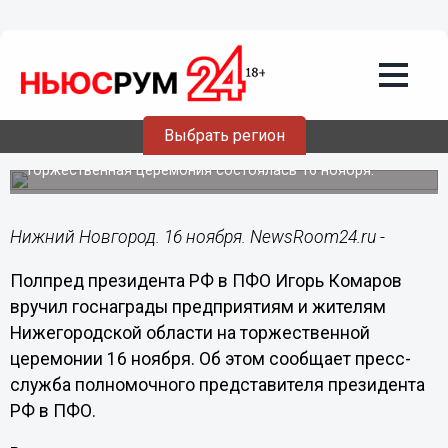
Общество
16.11.2022
22:04
Игорь Комаров вручил госнаграды
предприятиям и жителям
Выбрать регион
Нижегородской области
Торжественная церемония состоялась 16 ноября.
Нижний Новгород. 16 ноября. NewsRoom24.ru -
Полпред президента РФ в ПФО Игорь Комаров
вручил госнаграды предприятиям и жителям
Нижегородской области на торжественной
церемонии 16 ноября. Об этом сообщает пресс-
служба полномочного представителя президента
РФ в ПФО.