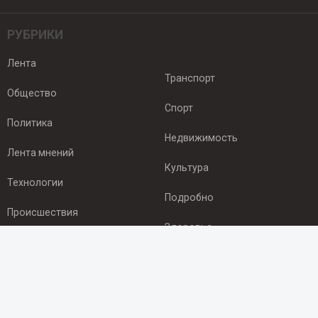
РУБРИКИ
Лента
Транспорт
Общество
Спорт
Политика
Недвижимость
Лента мнений
Культура
Технологии
Подробно
Происшествия
Здоровье
Экономика
ПОДПИСКА
Подпишись на рассылку NEWSROOM24
и будь
в курсе новостей в своём городе: