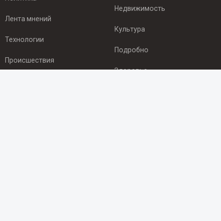
Недвижимость
Лента мнений
Культура
Технологии
Подробно
Происшествия
Здоровье
Экономика
ПОДПИСКА
Подпишись на рассылку NEWSROOM24
и будь
в курсе новостей в своём городе:
Подписаться
© 2012 - 2025 ООО "Ньюсрум" (ИА Newsroom24 (Ньюсрум24).
Учредитель — ООО "Ньюсрум"
Свидетельство о регистрации СМИ ИА № ФС 77 - 45920 от 22.07.2011г.