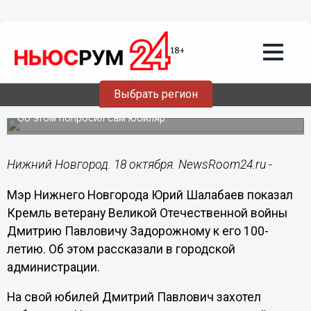
Общество
18.10.2022
17:01
Шалабаев устроил экскурсию по
Нижегородскому кремлю для 100-
Выбрать регион
летнего ветерана ВОВ
Об этом попросил сам юбиляр.
Нижний Новгород. 18 октября. NewsRoom24.ru -
Мэр Нижнего Новгорода Юрий Шалабаев показал
Кремль ветерану Великой Отечественной войны
Дмитрию Павловичу Задорожному к его 100-
летию. Об этом рассказали в городской
администрации.
На свой юбилей Дмитрий Павлович захотел