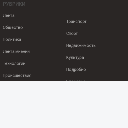
РУБРИКИ
Лента
Транспорт
Общество
Спорт
Политика
Недвижимость
Лента мнений
Культура
Технологии
Подробно
Происшествия
Здоровье
Экономика
ПОДПИСКА
Подпишись на рассылку NEWSROOM24
и будь
в курсе новостей в своём городе: