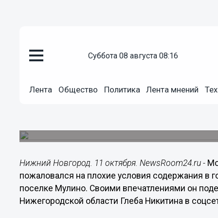
суббота 08 августа 08:16
Общество
11.10.2022
17:45
Лента
Общество
Политика
Лента мнений
Тех
Мобилизованный из Белгорода 
госпитале в Мулине
Губернатор Глеб Никитин пообещал инициирова
Нижний Новгород. 11 октября. NewsRoom24.ru -
Мо
пожаловался на плохие условия содержания в г
поселке Мулино. Своими впечатлениями он поде
Нижегородской области Глеба Никитина в соцсе