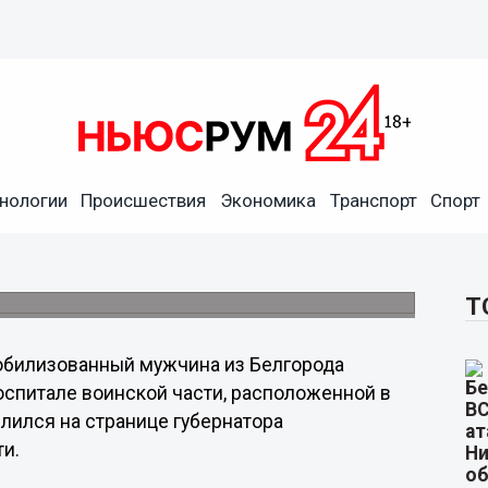
нологии
Происшествия
Экономика
Транспорт
Спорт
пожаловался на условия в
ть проверку.
Т
билизованный мужчина из Белгорода
оспитале воинской части, расположенной в
лился на странице губернатора
ти.