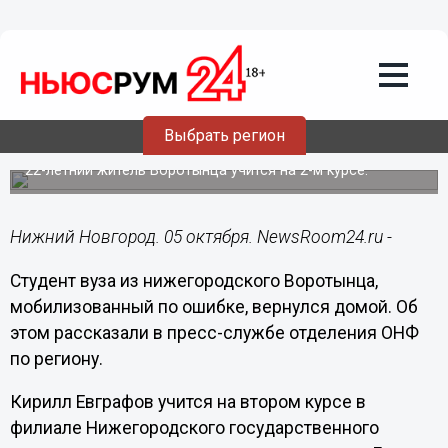
Общество
05.10.2022
18:32
Студента нижегородского вуза
вернули домой после ошибочной
Выбрать регион
мобилизации
22-летний житель Воротынца учится на 2-м курсе.
Нижний Новгород. 05 октября. NewsRoom24.ru -
Студент вуза из нижегородского Воротынца,
мобилизованный по ошибке, вернулся домой. Об
этом рассказали в пресс-службе отделения ОНФ
по региону.
Кирилл Евграфов учится на втором курсе в
филиале Нижегородского государственного