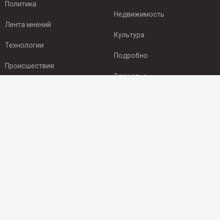
Политика
Недвижимость
Лента мнений
Культура
Технологии
Подробно
Происшествия
Здоровье
Экономика
ПОДПИСКА
Подпишись на рассылку NEWSROOM24
и будь
в курсе новостей в своём городе:
Подписаться
© 2012 - 2025 ООО "Ньюсрум" (ИА Newsroom24 (Ньюсрум24).
Учредитель — ООО "Ньюсрум"