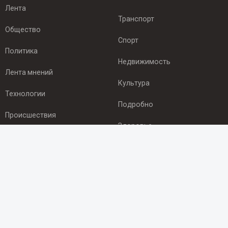
Лента
Транспорт
Общество
Спорт
Политика
Недвижимость
Лента мнений
Культура
Технологии
Подробно
Происшествия
Здоровье
Экономика
ПОДПИСКА
Подпишись на рассылку NEWSROOM24
и будь
в курсе новостей в своём городе:
Подписаться