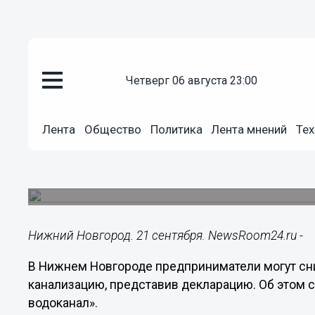
Общество
четверг 06 августа 23:00
21.09.2022
19:32
Плату за негативное воздейств
Лента
Общество
Политика
Лента мнений
Тех
подавшим декларацию предпр
Новгороде
За восемь месяцев в Нижегородский водоканал
Нижний Новгород. 21 сентября. NewsRoom24.ru -
В Нижнем Новгороде предприниматели могут сни
канализацию, представив декларацию. Об этом
водоканал».