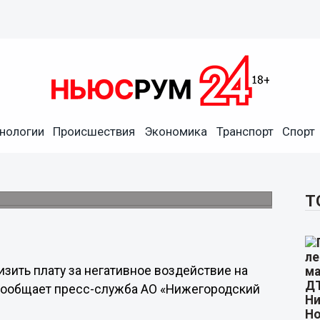
ие на канализацию снизят
нологии
Происшествия
Экономика
Транспорт
Спорт
инимателям в Нижнем
 было подано более 300 деклараций.
Т
зить плату за негативное воздействие на
 сообщает пресс-служба АО «Нижегородский