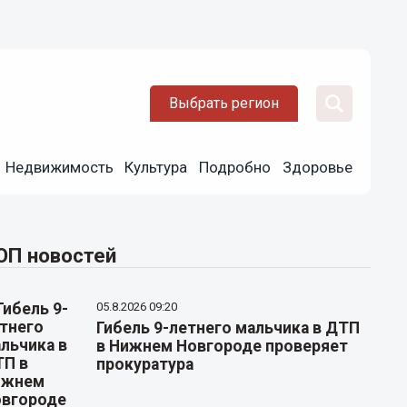
Выбрать регион
Недвижимость
Культура
Подробно
Здоровье
ОП новостей
05.8.2026 09:20
Гибель 9-летнего мальчика в ДТП
в Нижнем Новгороде проверяет
прокуратура