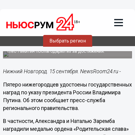
Общество
15.09.2022
18:45
Пять нижегородцев получили
Выбрать регион
госнаграды по указу Владимира Путина
Глеб Никитин поблагодарил их за достижения.
Нижний Новгород. 15 сентября. NewsRoom24.ru -
Пятеро нижегородцев удостоены государственных
наград по указу президента России Владимира
Путина. Об этом сообщает пресс-служба
регионального правительства.
В частности, Александра и Наталью Заремба
наградили медалью ордена «Родительская слава»