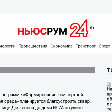
нологии
Происшествия
Экономика
Транспорт
Спорт
оявится зона тихого отдыха
стоялось обсуждение будущего развития
Т
о программе «Формирование комфортной
я среда» планируется благоустроить сквер,
улице Дьяконова до дома № 7А по улице