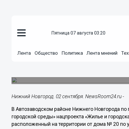
пятница 07 августа 03:20
Общество
02.09.2022
07:30
Лента
Общество
Политика
Лента мнений
Тех
В сквере на улице Дьяконова п
В Автозаводском районе Нижнего Новгорода со
сквера.
Нижний Новгород. 02 сентября. NewsRoom24.ru -
В Автозаводском районе Нижнего Новгорода п
городской среды» нацпроекта «Жилье и городска
расположенный на территории от дома № 20 по 