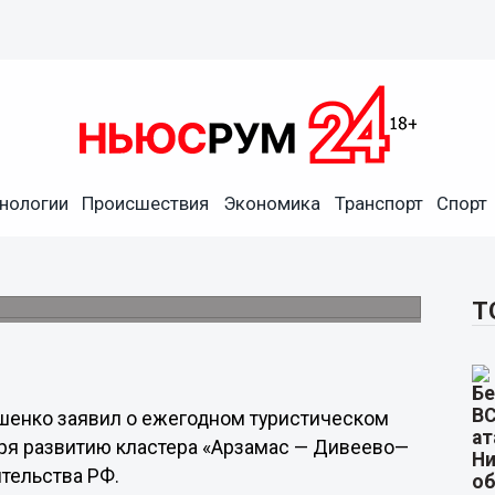
нологии
Происшествия
Экономика
Транспорт
Спорт
ом турпотоке в 400 тысяч
ие кластера «Арзамас — Дивеево— Саров».
Т
шенко заявил о ежегодном туристическом
аря развитию кластера «Арзамас — Дивеево—
тельства РФ.