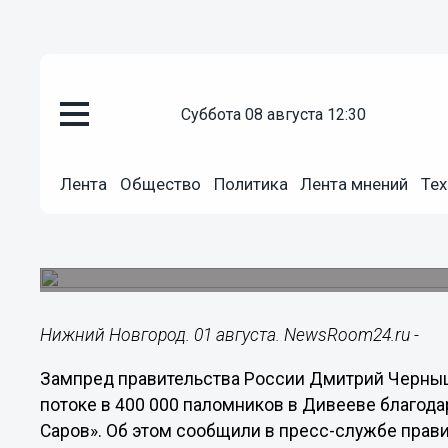
суббота 08 августа 12:30
Общество
01.08.2022
11:49
Лента
Общество
Политика
Лента мнений
Тех
Чернышенко заявил о ежегодн
человек в Дивееве
В Нижегородской области продолжается развит
Нижний Новгород. 01 августа. NewsRoom24.ru -
Зампред правительства России Дмитрий Черны
потоке в 400 000 паломников в Дивееве благод
Саров». Об этом сообщили в пресс-службе прави