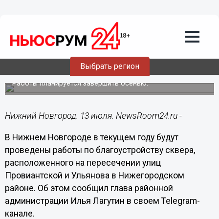
Общество
13.07.2022
20:21
Благоустройство сквера на
Провиантской в Нижнем Новгороде
Выбрать регион
выполнят в 2022 году
Работы планируется завершить осенью.
Нижний Новгород. 13 июля. NewsRoom24.ru -
В Нижнем Новгороде в текущем году будут
проведены работы по благоустройству сквера,
расположенного на пересечении улиц
Провиантской и Ульянова в Нижегородском
районе. Об этом сообщил глава районной
администрации Илья Лагутин в своем Telegram-
канале.