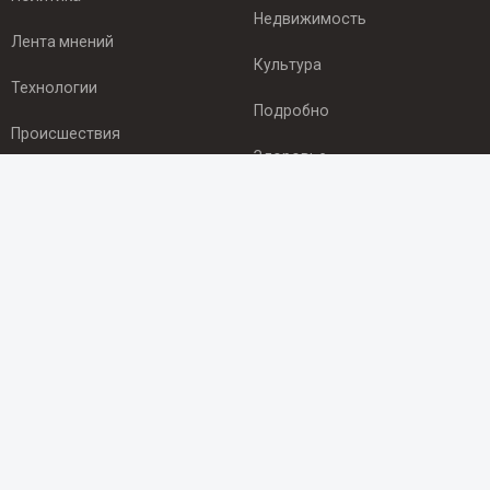
Недвижимость
Лента мнений
Культура
Технологии
Подробно
Происшествия
Здоровье
Экономика
ПОДПИСКА
Подпишись на рассылку NEWSROOM24
и будь
в курсе новостей в своём городе:
Подписаться
© 2012 - 2025 ООО "Ньюсрум" (ИА Newsroom24 (Ньюсрум24).
Учредитель — ООО "Ньюсрум"
Свидетельство о регистрации СМИ ИА № ФС 77 - 45920 от 22.07.2011г.