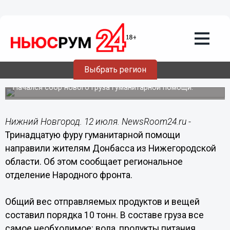
Общество
12.07.2022
14:53
Еще одну фуру гуманитарной помощи
направили на Донбасс из
Выбрать регион
Нижегородской области
Начался сбор нового груза гуманитарной помощи.
Нижний Новгород. 12 июля. NewsRoom24.ru -
Тринадцатую фуру гуманитарной помощи
направили жителям Донбасса из Нижегородской
области. Об этом сообщает региональное
отделение Народного фронта.
Общий вес отправляемых продуктов и вещей
составил порядка 10 тонн. В составе груза все
самое необходимое: вода, продукты питания,