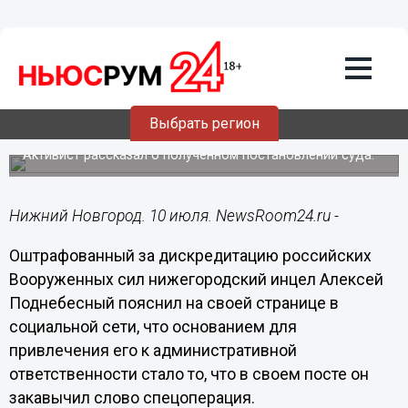
Общество
10.07.2022
14:52
Нижегородский инцел Поднебесный
оштрафован за закавычивание слова
Выбрать регион
спецоперация
Активист рассказал о полученном постановлении суда.
Нижний Новгород. 10 июля. NewsRoom24.ru -
Оштрафованный за дискредитацию российских
Вооруженных сил нижегородский инцел Алексей
Поднебесный пояснил на своей странице в
социальной сети, что основанием для
привлечения его к административной
ответственности стало то, что в своем посте он
закавычил слово спецоперация.