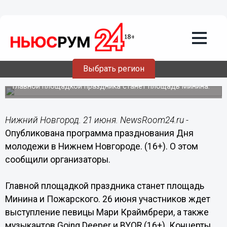
Общество
21.06.2022
15:05
Опубликована программа Дня
Выбрать регион
молодежи в Нижнем Новгороде
Главной площадкой праздника станет площадь Минина.
Нижний Новгород. 21 июня. NewsRoom24.ru -
Опубликована программа празднования Дня
молодежи в Нижнем Новгороде. (16+). О этом
сообщили организаторы.
Главной площадкой праздника станет площадь
Минина и Пожарского. 26 июня участников ждет
выступление певицы Мари Краймбрери, а также
музыкантов Going Deeper и BYOR (16+). Концерты