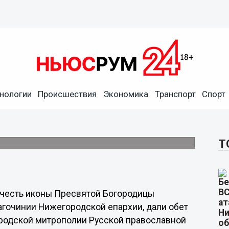
нижегородцев в храме
нологии
Происшествия
Экономика
Транспорт
Спорт
 «Умиление» был совершен молебен о
Т
 честь иконы Пресвятой Богородицы
гочинии Нижегородской епархии, дали обет
одской митрополии Русской православной