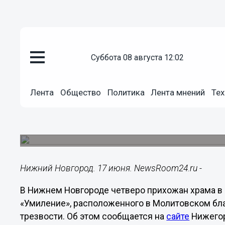
Общество
суббота 08 августа 12:02
17.06.2022
19:32
Обет трезвости дали четверо 
Лента
Общество
Политика
Лента мнений
Тех
Молитовского благочиния
В храме в честь иконы Пресвятой Богородицы
даровании трезвости.
Нижний Новгород. 17 июня. NewsRoom24.ru -
В Нижнем Новгороде четверо прихожан храма в
«Умиление», расположенного в Молитовском бла
трезвости. Об этом сообщается на
сайте
Нижегор