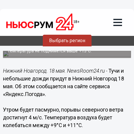
Общество
18.05.2022
10:50
Пасмурная погода с небольшими
дождями ожидается в Нижнем
Выбрать регион
Новгороде 18 мая
Температура не поднимется выше +13°C.
Нижний Новгород. 18 мая. NewsRoom24.ru -
Тучи и
небольшие дожди придут в Нижний Новгород 18
мая. Об этом сообщается на сайте сервиса
«Яндекс.Погода».
Утром будет пасмурно, порывы северного ветра
достигнут 4 м/с. Температура воздуха будет
колебаться между +9°C и +11°C.