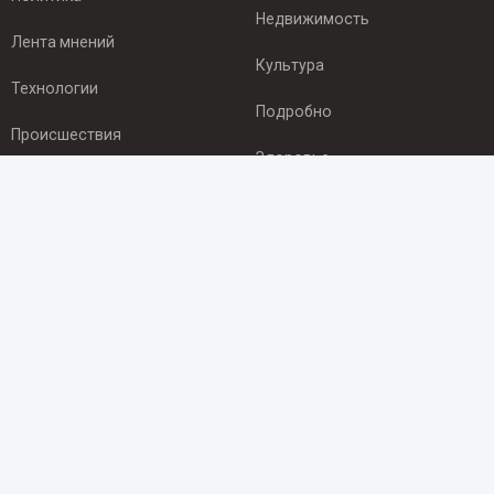
Недвижимость
Лента мнений
Культура
Технологии
Подробно
Происшествия
Здоровье
Экономика
ПОДПИСКА
Подпишись на рассылку NEWSROOM24
и будь
в курсе новостей в своём городе:
Подписаться
© 2012 - 2025 ООО "Ньюсрум" (ИА Newsroom24 (Ньюсрум24).
Учредитель — ООО "Ньюсрум"
Свидетельство о регистрации СМИ ИА № ФС 77 - 45920 от 22.07.2011г.