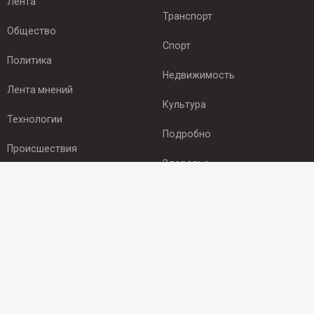
Лента
Транспорт
Общество
Спорт
Политика
Недвижимость
Лента мнений
Культура
Технологии
Подробно
Происшествия
Здоровье
Экономика
ПОДПИСКА
Подпишись на рассылку NEWSROOM24
и будь
в курсе новостей в своём городе:
Подписаться