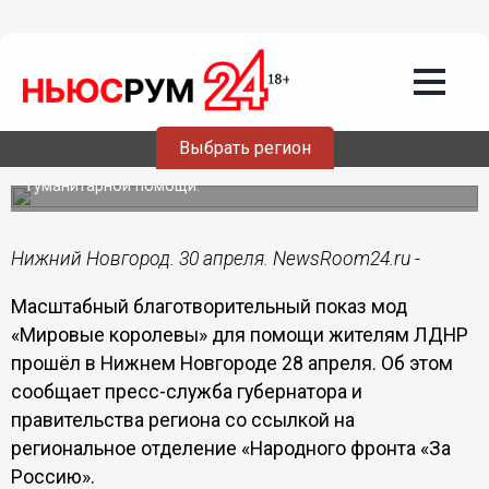
Общество
30.04.2022
10:56
Модный показ в помощь жителям
Донбасса организован в Нижнем
Новгороде
Выбрать регион
Средства от мероприятия направили на закупку
гуманитарной помощи.
Нижний Новгород. 30 апреля. NewsRoom24.ru -
Масштабный благотворительный показ мод
«Мировые королевы» для помощи жителям ЛДНР
прошёл в Нижнем Новгороде 28 апреля. Об этом
сообщает пресс-служба губернатора и
правительства региона со ссылкой на
региональное отделение «Народного фронта «За
Россию».