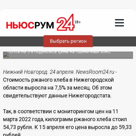
Общество
24.04.2022
12:57
Ржаной хлеб в Нижегородской области
Выбрать регион
подорожал на 7,5% за месяц
Почти на 5% поднялись цены на пшеничный хлеб.
Нижний Новгород. 24 апреля. NewsRoom24.ru -
Стоимость ржаного хлеба в Нижегородской
области выросла на 7,5% за месяц. Об этом
свидетельствуют данные Нижегородстата.
Так, в соответствии с мониторингом цен на 11
марта 2022 года, килограмм ржаного хлеба стоил
54,73 рубля. К 15 апреля его цена выросла до 59,33
рублей.