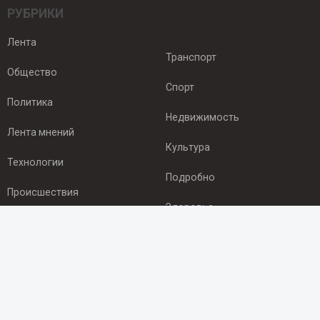
РУБРИКИ
Лента
Транспорт
Общество
Спорт
Политика
Недвижимость
Лента мнений
Культура
Технологии
Подробно
Происшествия
Здоровье
Экономика
ПОДПИСКА
Подпишись на рассылку NEWSROOM24
и будь
в курсе новостей в своём городе: