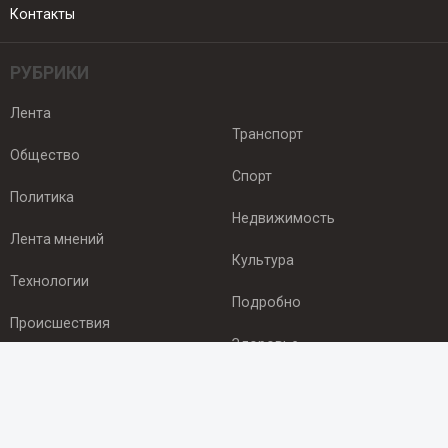
Контакты
РУБРИКИ
Лента
Транспорт
Общество
Спорт
Политика
Недвижимость
Лента мнений
Культура
Технологии
Подробно
Происшествия
Здоровье
Экономика
ПОДПИСКА
Подпишись на рассылку NEWSROOM24
и будь
в курсе новостей в своём городе: