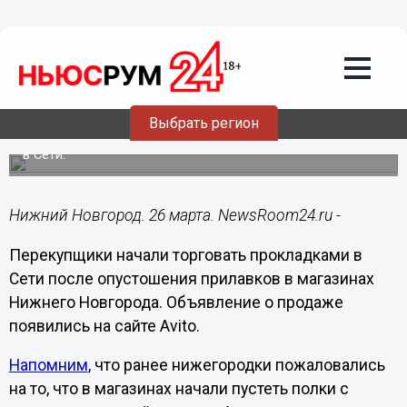
Общество
26.03.2022
15:07
Спекулянты торгуют мелкооптовыми
партиями прокладок в Нижнем
Новгороде
Выбрать регион
Они выставляют предметы женской гигиены на продажу
в Сети.
Нижний Новгород. 26 марта. NewsRoom24.ru -
Перекупщики начали торговать прокладками в
Сети после опустошения прилавков в магазинах
Нижнего Новгорода. Объявление о продаже
появились на сайте Avito.
Напомним
, что ранее нижегородки пожаловались
на то, что в магазинах начали пустеть полки с