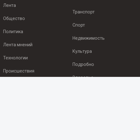
Лента
Транспорт
Общество
Спорт
Политика
Недвижимость
Лента мнений
Культура
Технологии
Подробно
Происшествия
Здоровье
Экономика
ПОДПИСКА
Подпишись на рассылку NEWSROOM24
и будь
в курсе новостей в своём городе:
Подписаться