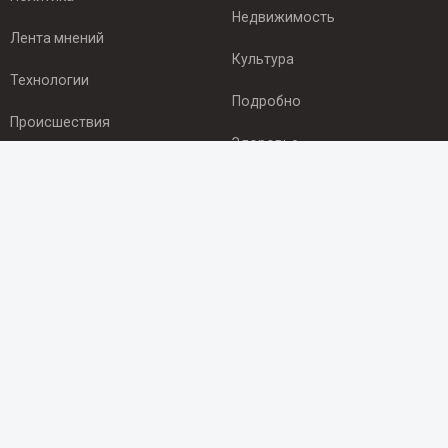
Недвижимость
Лента мнений
Культура
Технологии
Подробно
Происшествия
Здоровье
Экономика
ПОДПИСКА
Подпишись на рассылку NEWSROOM24
и будь
в курсе новостей в своём городе:
Подписаться
© 2012 - 2025 ООО "Ньюсрум" (ИА Newsroom24 (Ньюсрум24).
Учредитель — ООО "Ньюсрум"
Свидетельство о регистрации СМИ ИА № ФС 77 - 45920 от 22.07.2011г.