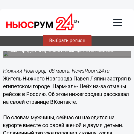
Общество
08.03.2022
13:10
Семья из Нижнего Новгорода застряла
в Египте из-за отмены рейсов в
Выбрать регион
Россию
Нижегородцы попросили о помощи Глеба Никитина.
Нижний Новгород. 08 марта. NewsRoom24.ru -
Житель Нижнего Новгорода Павел Ляпин застрял в
египетском городе Шарм-эль-Шейх из-за отмены
рейсов в Россию. Об этом нижегородец рассказал
на своей странице ВКонтакте.
По словам мужчины, сейчас он находится на
курорте вместе со своей женой и двумя детьми.
Оплаченный тур уже подошел к концу, когда