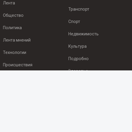
Лента
Транспорт
Общество
Спорт
Политика
Недвижимость
Лента мнений
Культура
Технологии
Подробно
Происшествия
Здоровье
Экономика
ПОДПИСКА
Подпишись на рассылку NEWSROOM24
и будь
в курсе новостей в своём городе:
Подписаться