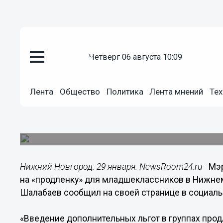
четверг 06 августа 10:09
Общество
29.01.2022
16:28
Лента
Общество
Политика
Лента мнений
Тех
Льготы на «продленку» для мл
Нижнем Новгороде
Услуга будет бесплатной для многодетных и ро
Нижний Новгород. 29 января. NewsRoom24.ru -
Мэр
на «продленку» для младшеклассников в Нижнем
Шалабаев сообщил на своей странице в социальн
«Введение дополнительных льгот в группах прод