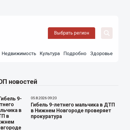
Выбрать регион
Недвижимость
Культура
Подробно
Здоровье
ОП новостей
05.8.2026 09:20
Гибель 9-летнего мальчика в ДТП
в Нижнем Новгороде проверяет
прокуратура