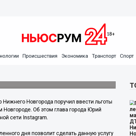
нологии
Происшествия
Экономика
Транспорт
Спорт
адшеклассников введут в
дителей в трудной жизненной ситуации.
Т
 Нижнего Новгорода поручил ввести льготы
 Новгороде. Об этом глава города Юрий
ой сети Instagram.
ленного дня позволит сделать данную услугу