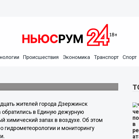
нологии
Происшествия
Экономика
Транспорт
Спорт
 воздухе поступили от
Т
дцать жителей города Дзержинск
а обратились в Единую дежурную
й химический запах в воздухе. Об этом
о гидрометеорологии и мониторингу
и.