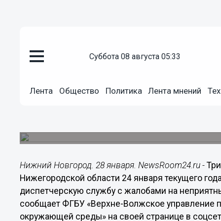
суббота 08 августа 05:33
Общество
28.01.2022
07:30
Лента
Общество
Политика
Лента мнений
Тех
Жалобы на химический запах в
жителей Дзержинска
В ЕДДС обратились 30 человек.
Нижний Новгород. 28 января. NewsRoom24.ru -
Три
Нижегородской области 24 января текущего год
диспетчерскую службу с жалобами на неприятны
сообщает ФГБУ «Верхне-Волжское управление п
окружающей среды» на своей странице в соцсет