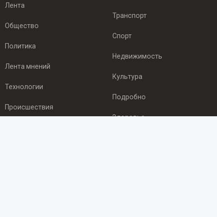
Лента
Транспорт
Общество
Спорт
Политика
Недвижимость
Лента мнений
Культура
Технологии
Подробно
Происшествия
Здоровье
Экономика
ПОДПИСКА
Подпишись на рассылку NEWSROOM24
и будь
в курсе новостей в своём городе:
Подписаться