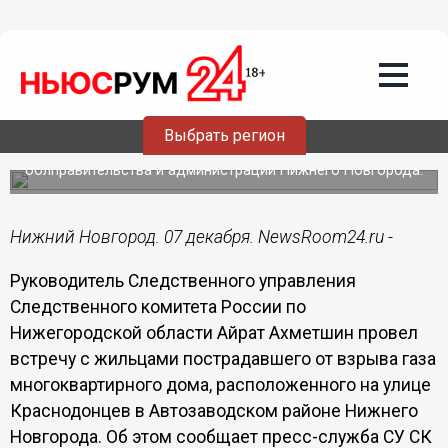
Общество
07.12.2021
20:52
Глава нижегородского СК встретился с
жильцами взорвавшегося дома на
Краснодонцев
Выбрать регион
В мероприятии приняли участие представителями
облправительства и администрации Нижнего Новгорода.
Нижний Новгород. 07 декабря. NewsRoom24.ru -
Руководитель Следственного управления
Следственного комитета России по
Нижегородской области Айрат Ахметшин провел
встречу с жильцами пострадавшего от взрыва газа
многоквартирного дома, расположенного на улице
Краснодонцев в Автозаводском районе Нижнего
Новгорода. Об этом сообщает пресс-служба СУ СК