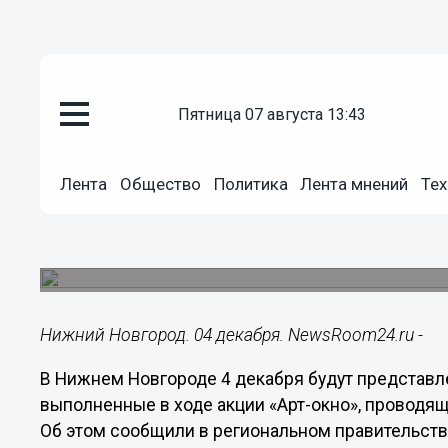
пятница 07 августа 13:43
Общество
04.12.2021
15:56
Лента
Общество
Политика
Лента мнений
Тех
Участники акции «Арт-окно» п
Нижнем Новгороде 4 декабря
Мероприятие проходит в рамках программы «То
Нижний Новгород. 04 декабря. NewsRoom24.ru -
В Нижнем Новгороде 4 декабря будут представ
выполненные в ходе акции «Арт-окно», проводя
Об этом сообщили в региональном правительств