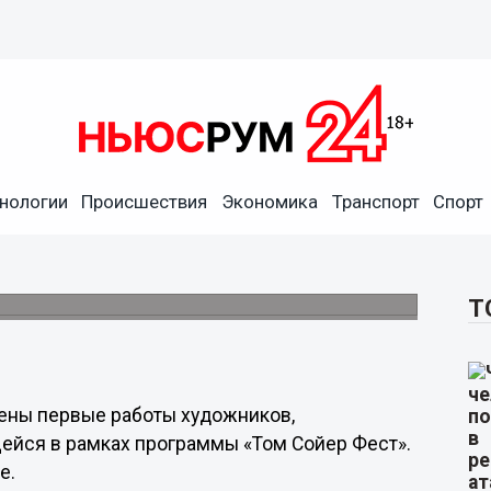
нологии
Происшествия
Экономика
Транспорт
Спорт
редставят первые работы в
м Сойер Фест».
Т
лены первые работы художников,
щейся в рамках программы «Том Сойер Фест».
е.