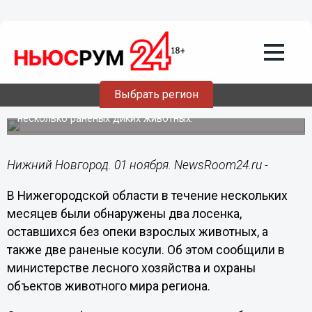
Общество
01.11.2021
19:36
Спасенные нижегородцами лоси-
сироты переехали в отдельный вольер
Выбрать регион
За последние месяцы в регионе было обнаружено
несколько раненых диких животных.
Нижний Новгород. 01 ноября. NewsRoom24.ru -
В Нижегородской области в течение нескольких
месяцев были обнаружены два лосенка,
оставшихся без опеки взрослых животных, а
также две раненые косули. Об этом сообщили в
министерстве лесного хозяйства и охраны
объектов животного мира региона.