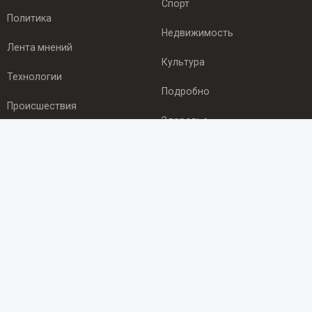
Спорт
Политика
Недвижимость
Лента мнений
Культура
Технологии
Подробно
Происшествия
Здоровье
Экономика
ПОДПИСКА
Подпишись на рассылку NEWSROOM24
и будь
в курсе новостей в своём городе:
Подписаться
© 2012 - 2025 ООО "Ньюсрум" (ИА Newsroom24 (Ньюсрум24).