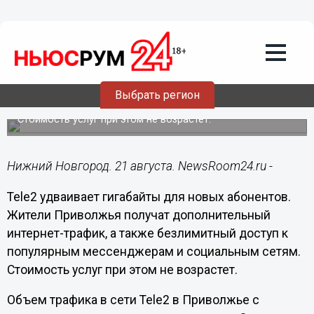
Общество
21.08.2021
12:13
Новые абоненты Tele2 получат в два
Выбрать регион
раза больше интернета
Стоимость услуг при этом не возрастет.
Нижний Новгород. 21 августа. NewsRoom24.ru -
Tele2 удваивает гигабайты для новых абонентов.
Жители Приволжья получат дополнительный
интернет-трафик, а также безлимитный доступ к
популярным мессенджерам и социальным сетям.
Стоимость услуг при этом не возрастет.
Объем трафика в сети Tele2 в Приволжье с