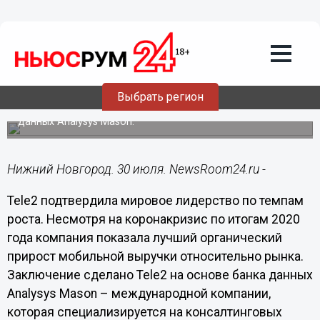
Общество
30.07.2021
10:34
Tele2 осталась самым
быстрорастущим оператором мира
несмотря на пандемию
Выбрать регион
Заключение сделано на основе международного банка
данных Analysys Mason.
Нижний Новгород. 30 июля. NewsRoom24.ru -
Tele2 подтвердила мировое лидерство по темпам
роста. Несмотря на коронакризис по итогам 2020
года компания показала лучший органический
прирост мобильной выручки относительно рынка.
Заключение сделано Tele2 на основе банка данных
Analysys Mason – международной компании,
которая специализируется на консалтинговых