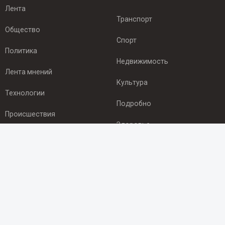
Лента
Транспорт
Общество
Спорт
Политика
Недвижимость
Лента мнений
Культура
Технологии
Подробно
Происшествия
Здоровье
Экономика
ПОДПИСКА
Подпишись на рассылку NEWSROOM24
и будь
в курсе новостей в своём городе:
Подписаться