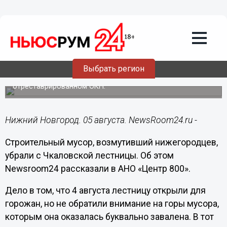
Общество
05.08.2021
14:18
Возмутивший нижегородцев
строительный мусор убрали с
Чкаловской лестницы
Выбрать регион
Ранее жители возмутились грязью на
отреставрированном ОКН.
Нижний Новгород. 05 августа. NewsRoom24.ru -
Строительный мусор, возмутивший нижегородцев,
убрали с Чкаловской лестницы. Об этом
Newsroom24 рассказали в АНО «Центр 800».
Дело в том, что 4 августа лестницу открыли для
горожан, но не обратили внимание на горы мусора,
которым она оказалась буквально завалена. В тот