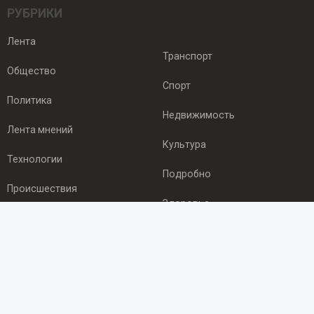
РУБРИКИ
Лента
Транспорт
Общество
Спорт
Политика
Недвижимость
Лента мнений
Культура
Технологии
Подробно
Происшествия
Здоровье
Экономика
ПОДПИСКА
Подпишись на рассылку NEWSROOM24
и будь
в курсе новостей в своём городе: