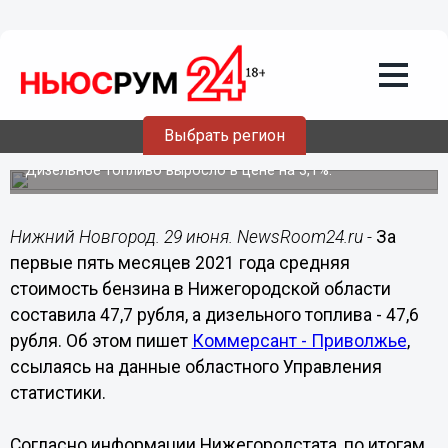
Общество
29.06.2021
22:19
Бензин подорожал в Нижегородской
Выбрать регион
области на 5,5% с начала 2021 года
Дизельное топливо выросло в цене на 3,1%.
Нижний Новгород. 29 июня. NewsRoom24.ru -
За
первые пять месяцев 2021 года средняя
стоимость бензина в Нижегородской области
составила 47,7 рубля, а дизельного топлива - 47,6
рубля. Об этом пишет
Коммерсант - Приволжье
,
ссылаясь на данные областного Управления
статистики.
Согласно информации Нижегородстата, по итогам