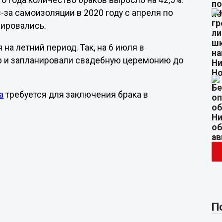
 года количество браков выросло на 42,5%.
з-за самоизоляции в 2020 году с апреля по
рировались.
а летний период. Так, на 6 июля в
р и запланировали свадебную церемонию до
а
требуется для заключения брака в
П