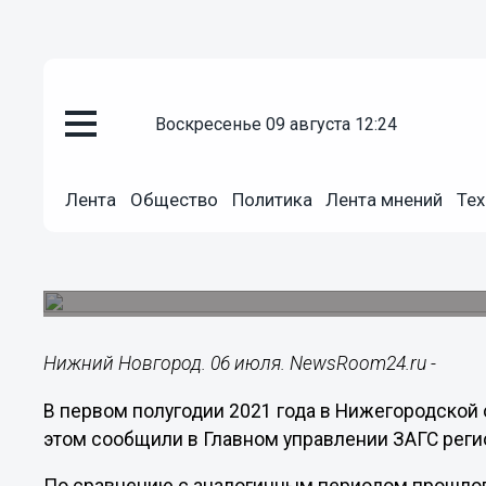
воскресенье 09 августа 12:24
Общество
06.07.2021
17:05
Лента
Общество
Политика
Лента мнений
Тех
Число браков выросло в Нижег
2021 году
С начала года в регионе поженились 7355 влюб
Нижний Новгород. 06 июля. NewsRoom24.ru -
В первом полугодии 2021 года в Нижегородской 
этом сообщили в Главном управлении ЗАГС реги