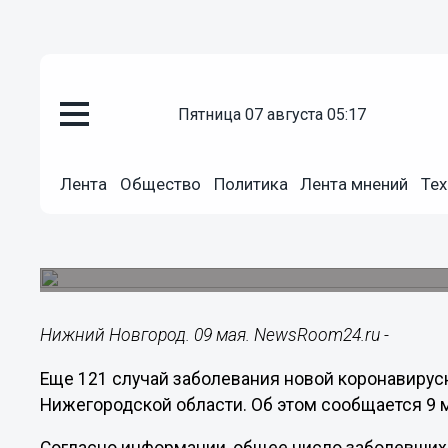
пятница 07 августа 05:17
Общество
09.05.2021
11:52
Лента
Общество
Политика
Лента мнений
Тех
Еще 121 человек заразился ко
Нижегородской области
Всего с начала пандемии в регионе зарегистрир
Нижний Новгород. 09 мая. NewsRoom24.ru -
Еще 121 случай заболевания новой коронавирус
Нижегородской области. Об этом сообщается 9 м