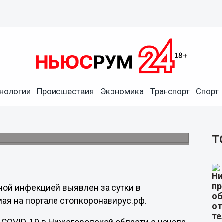
нологии
Происшествия
Экономика
Транспорт
Спорт
ронавирусом в
овано 115 104 случая заболевания.
Т
ной инфекцией выявлен за сутки в
ая на портале стопкоронавирус.рф.