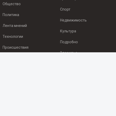
Общество
Спорт
Политика
Недвижимость
Лента мнений
Культура
Технологии
Подробно
Происшествия
Здоровье
Экономика
ПОДПИСКА
Подпишись на рассылку NEWSROOM24
и будь
в курсе новостей в своём городе:
Подписаться