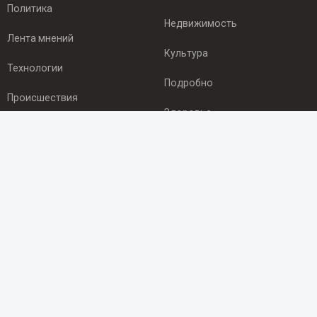
Политика
Недвижимость
Лента мнений
Культура
Технологии
Подробно
Происшествия
Здоровье
Экономика
ПОДПИСКА
Подпишись на рассылку NEWSROOM24
и будь
в курсе новостей в своём городе:
Подписаться
© 2012 - 2025 ООО "Ньюсрум" (ИА Newsroom24 (Ньюсрум24).
Учредитель — ООО "Ньюсрум"