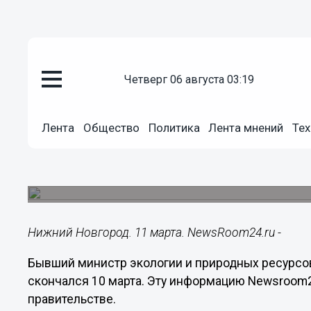
четверг 06 августа 03:19
Общество
11.03.2021
09:20
Лента
Общество
Политика
Лента мнений
Тех
Умер бывший министр экологи
Юрий Грошев
По предварительной информации, он скончался 
Нижний Новгород. 11 марта. NewsRoom24.ru -
Бывший министр экологии и природных ресурсо
скончался 10 марта. Эту информацию Newsroom
правительстве.