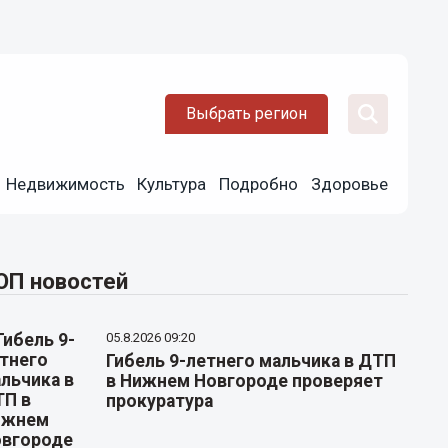
Выбрать регион
Недвижимость
Культура
Подробно
Здоровье
ОП новостей
05.8.2026 09:20
Гибель 9-летнего мальчика в ДТП
в Нижнем Новгороде проверяет
прокуратура