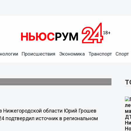
нологии
Происшествия
Экономика
Транспорт
Спорт
и Нижегородской области
от инфаркта.
Т
в Нижегородской области Юрий Грошев
24 подтвердил источник в региональном