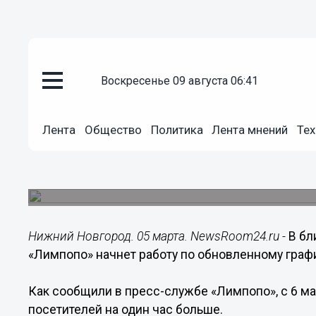
воскресенье 09 августа 06:41
Общество
05.03.2021
21:57
Лента
Общество
Политика
Лента мнений
Тех
В нижегородском зоопарке «Ли
режим работы
Посетить зоопарк теперь можно будет с 9.00 до 
Нижний Новгород. 05 марта. NewsRoom24.ru -
В бл
«Лимпопо» начнет работу по обновленному граф
Как сообщили в пресс-службе «Лимпопо», с 6 мар
посетителей на один час больше.