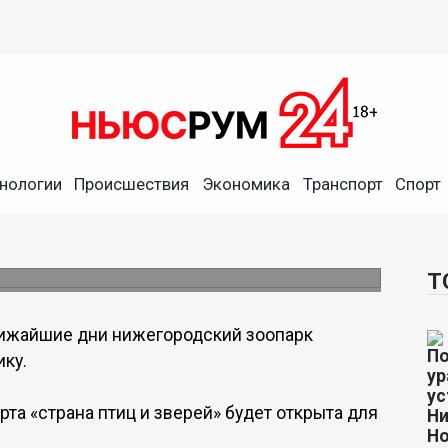
нологии
Происшествия
Экономика
Транспорт
Спорт
мпопо» с 6 марта изменится
18.00.
Т
ижайшие дни нижегородский зоопарк
ику.
та «страна птиц и зверей» будет открыта для