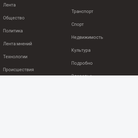
Лента
Транспорт
Общество
Спорт
Политика
Недвижимость
Лента мнений
Культура
Технологии
Подробно
Происшествия
Здоровье
Экономика
ПОДПИСКА
Подпишись на рассылку NEWSROOM24
и будь
в курсе новостей в своём городе:
Подписаться