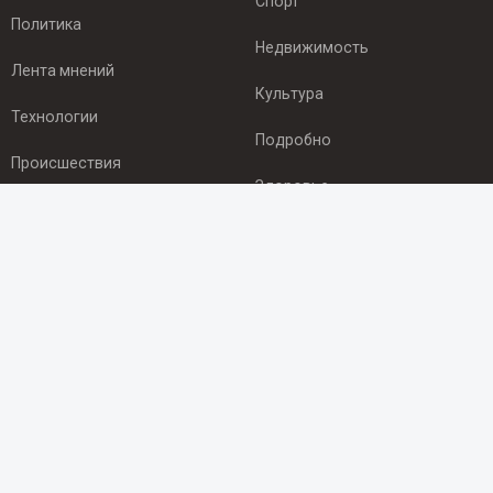
Спорт
Политика
Недвижимость
Лента мнений
Культура
Технологии
Подробно
Происшествия
Здоровье
Экономика
ПОДПИСКА
Подпишись на рассылку NEWSROOM24
и будь
в курсе новостей в своём городе:
Подписаться
© 2012 - 2025 ООО "Ньюсрум" (ИА Newsroom24 (Ньюсрум24).