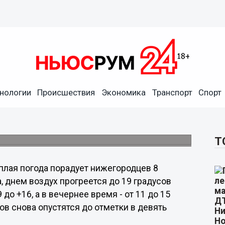
нологии
Происшествия
Экономика
Транспорт
Спорт
ородцев 8 октября
ов тепла.
Т
плая погода порадует нижегородцев 8
а, днем воздух прогреется до 19 градусов
до +16, а в вечернее время - от 11 до 15
в снова опустятся до отметки в девять