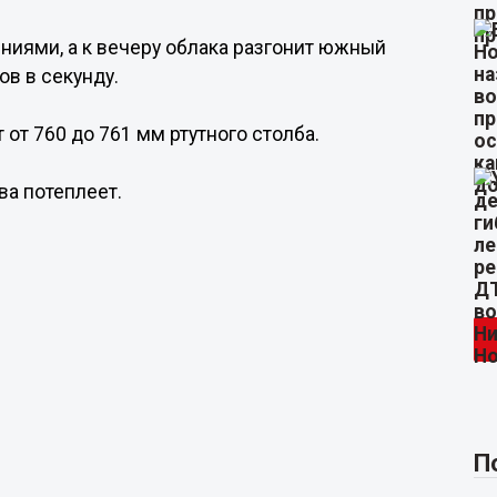
ениями, а к вечеру облака разгонит южный
ов в секунду.
от 760 до 761 мм ртутного столба.
ва потеплеет.
П