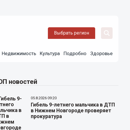
Выбрать регион
Недвижимость
Культура
Подробно
Здоровье
ОП новостей
05.8.2026 09:20
Гибель 9-летнего мальчика в ДТП
в Нижнем Новгороде проверяет
прокуратура