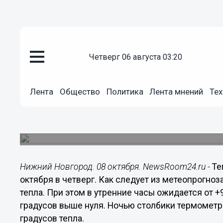
четверг 06 августа 03:20
Общество
Лента
Общество
Политика
Лента мнений
Тех
08.10.2020
05:00
Теплая погода порадует нижег
Днем в четверг воздух прогреется до 19 градус
Нижний Новгород. 08 октября. NewsRoom24.ru -
Те
октября в четверг. Как следует из метеопрогноз
тепла. При этом в утренние часы ожидается от +9 
градусов выше нуля. Ночью столбики термометро
градусов тепла.