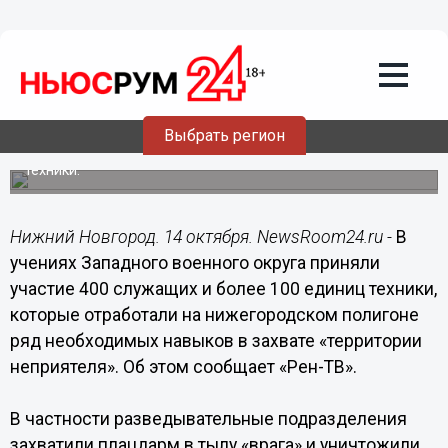
Общество
14.10.2020
06:49
Под Нижним Новгородом разведчики
десантировались с вертолетов
Выбрать регион
Всего было задействовано свыше 100 единиц боевой
техники.
Нижний Новгород. 14 октября. NewsRoom24.ru -
В
учениях Западного военного округа приняли
участие 400 служащих и более 100 единиц техники,
которые отработали на нижегородском полигоне
ряд необходимых навыков в захвате «территории
неприятеля». Об этом сообщает «Рен-ТВ».
В частности разведывательные подразделения
захватили плацдарм в тылу «врага» и уничтожили