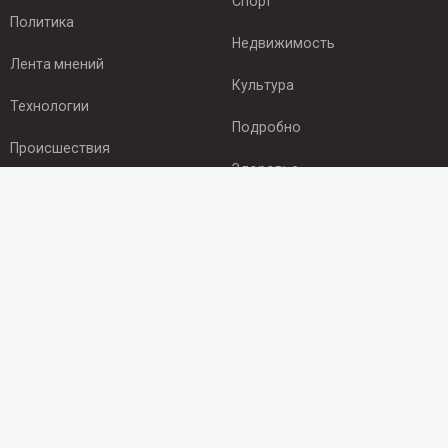
Спорт
Политика
Недвижимость
Лента мнений
Культура
Технологии
Подробно
Происшествия
Здоровье
Экономика
ПОДПИСКА
Подпишись на рассылку NEWSROOM24
и будь
в курсе новостей в своём городе:
Подписаться
© 2012 - 2025 ООО "Ньюсрум" (ИА Newsroom24 (Ньюсрум24).