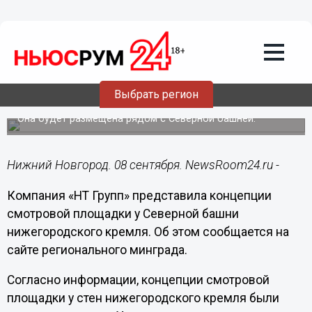
Общество
08.09.2020
17:09
Опубликованы варианты смотровой
Выбрать регион
площадки у нижегородского кремля
Она будет размещена рядом с Северной башней.
Нижний Новгород. 08 сентября. NewsRoom24.ru -
Компания «НТ Групп» представила концепции
смотровой площадки у Северной башни
нижегородского кремля. Об этом сообщается на
сайте регионального минграда.
Согласно информации, концепции смотровой
площадки у стен нижегородского кремля были