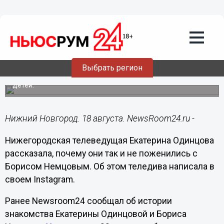
Общество
18.08.2020
16:46
Одинцова рассказала о причине отказа
от брака с Немцовым
Выбрать регион
Пара так и не поженилась несмотря на наличие двоих
детей.
Нижний Новгород. 18 августа. NewsRoom24.ru -
Нижегородская телеведущая Екатерина Одинцова
рассказала, почему они так и не поженились с
Борисом Немцовым. Об этом теледива написала в
своем Instagram.
Ранее Newsroom24 сообщал об истории
знакомства Екатерины Одинцовой и Бориса